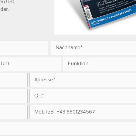
en USt.
lder.