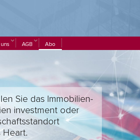
 uns
AGB
Abo
len Sie das Immobilien-
ien investment oder
schaftsstandort
s Heart.