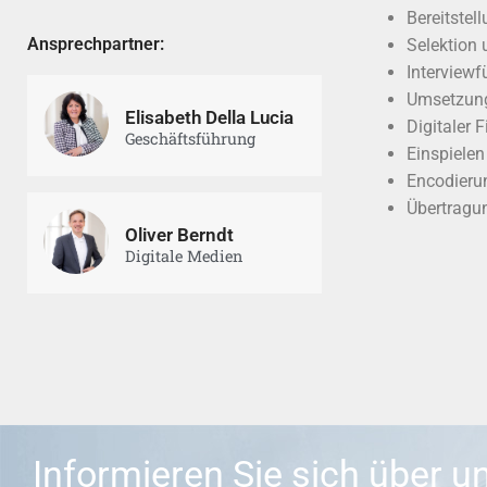
Bereitstel
Ansprechpartner:
Selektion
Interview
Umsetzung
Elisabeth Della Lucia
Digitaler 
Geschäftsführung
Einspielen
Encodieru
Übertragun
Oliver Berndt
Digitale Medien
Informieren Sie sich über u