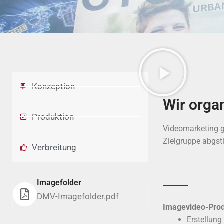
Konzeption
Wir orga
Produktion
Videomarketing g
Zielgruppe abgs
Verbreitung
Imagefolder
DMV-Imagefolder.pdf
Imagevideo-Prod
Erstellung