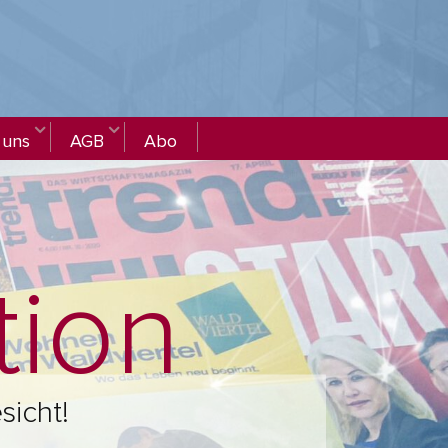
 uns
AGB
Abo
tion
sicht!