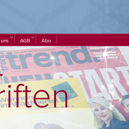
 uns
AGB
Abo
­
riften